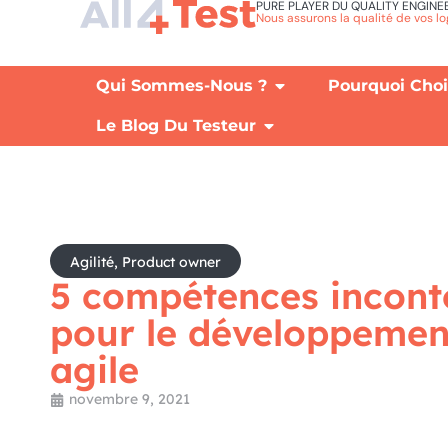
PURE PLAYER DU QUALITY ENGINE
Nous assurons la qualité de vos lo
Qui Sommes-Nous ?
Pourquoi Chois
Le Blog Du Testeur
Agilité
,
Product owner
5 compétences incont
pour le développemen
agile
novembre 9, 2021