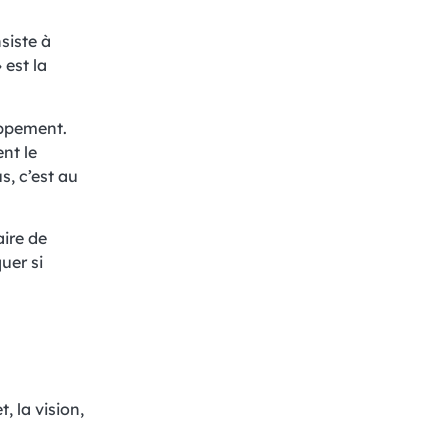
siste à
 est la
oppement.
nt le
s, c’est au
aire de
uer si
 la vision,