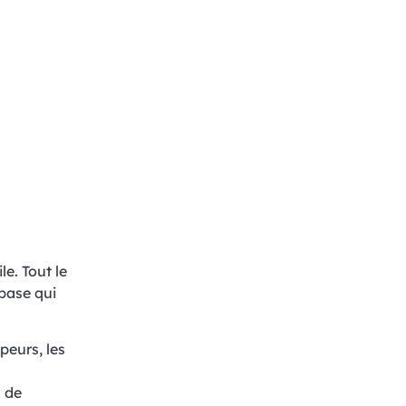
e. Tout le
base qui
peurs, les
s de