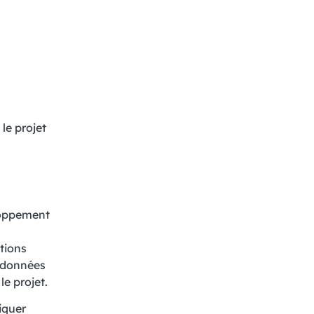
le projet
loppement
tions
 données
e projet.
iquer