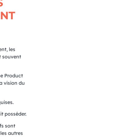
S
ENT
nt, les
t souvent
Le Product
a vision du
uises.
it posséder.
fs sont
 les autres