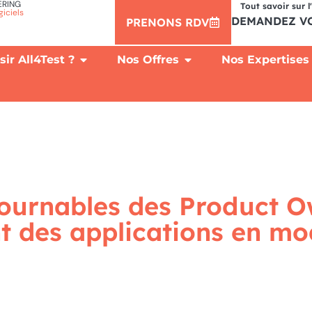
ERING
Tout savoir sur 
giciels
DEMANDEZ VO
PRENONS RDV
ir All4Test ?
Nos Offres
Nos Expertises
ournables des Product 
t des applications en m