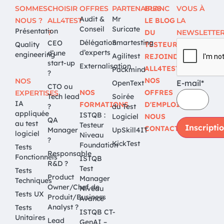
SOMMES-
CHOISIR
OFFRES
PARTENAIRES
BLANC
VOUS À
Audit &
Mr
NOUS ?
ALL4TEST
LE BLOG
LA
Conseil
Suricate
Présentation
?
DU
NEWSLETTE
Délégation
Smartesting
CEO
Quality
TESTEUR
d’experts
d’une
engineering
Agilitest
REJOINDRE
start-up
Externalisation
ALL4TEST
Packmind
?
NOS
NOS
E-mail*
OpenText
CTO ou
NOS
OFFRES
EXPERTISES
Tech lead
Soirée
IA
FORMATIONS
D'EMPLOI
?
du Test
appliquée
ISTQB :
Logiciel
NOUS
QA
au test
Testeur
CONTACTER
Manager
UpSkill4IT
logiciel
Niveau
?
KickTest
Foundation
Tests
Responsable
Fonctionnels
ISTQB
R&D ?
Test
Tests
Product
Manager
Techniques
Owner/Chef de
Niveau
Tests UX
Produit/Business
Avancé
Analyst ?
Tests
ISTQB CT-
Unitaires
Lead
GenAI –