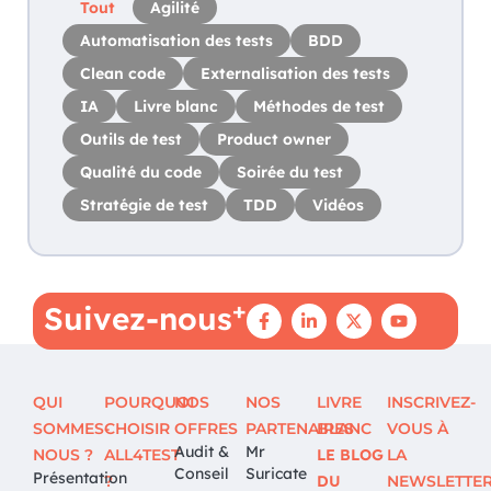
Tout
Agilité
Automatisation des tests
BDD
Clean code
Externalisation des tests
IA
Livre blanc
Méthodes de test
Outils de test
Product owner
Qualité du code
Soirée du test
Stratégie de test
TDD
Vidéos
+
Suivez-nous
QUI
POURQUOI
NOS
NOS
LIVRE
INSCRIVEZ-
SOMMES-
CHOISIR
OFFRES
PARTENAIRES
BLANC
VOUS À
Audit &
Mr
NOUS ?
ALL4TEST
LE BLOG
LA
Conseil
Suricate
Présentation
?
DU
NEWSLETTE