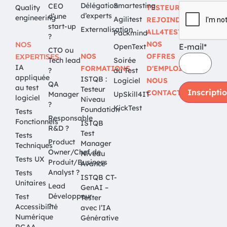
Délégation
Smartesting
CEO
Quality
TESTEUR
d’experts
d’une
engineering
Agilitest
REJOINDRE
start-up
Externalisation
ALL4TEST
Packmind
?
NOS
NOS
E-mail*
OpenText
CTO ou
NOS
OFFRES
EXPERTISES
Tech lead
Soirée
IA
FORMATIONS
D'EMPLOI
?
du Test
appliquée
ISTQB :
Logiciel
NOUS
QA
au test
Testeur
CONTACTER
Manager
UpSkill4IT
logiciel
Niveau
?
KickTest
Foundation
Tests
Responsable
Fonctionnels
ISTQB
R&D ?
Test
Tests
Product
Manager
Techniques
Owner/Chef de
Niveau
Tests UX
Produit/Business
Avancé
Analyst ?
Tests
ISTQB CT-
Unitaires
Lead
GenAI –
Développeur
Test
Tester
?
Accessibilité
avec l’IA
Numérique
Générative