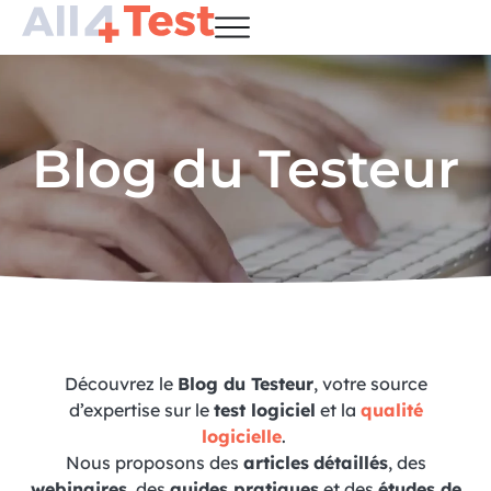
Blog du Testeur
Découvrez le
Blog du Testeur
, votre source
d’expertise sur le
test logiciel
et la
qualité
logicielle
.
Nous proposons des
articles
détaillés
, des
webinaires
, des
guides pratiques
et des
études de