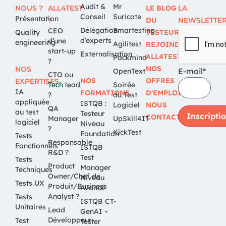
Audit &
Mr
NOUS ?
ALL4TEST
LE BLOG
LA
Conseil
Suricate
Présentation
?
DU
NEWSLETTE
Délégation
Smartesting
CEO
Quality
TESTEUR
d’experts
d’une
engineering
Agilitest
REJOINDRE
start-up
Externalisation
ALL4TEST
Packmind
?
NOS
NOS
E-mail*
OpenText
CTO ou
NOS
OFFRES
EXPERTISES
Tech lead
Soirée
IA
FORMATIONS
D'EMPLOI
?
du Test
appliquée
ISTQB :
Logiciel
NOUS
QA
au test
Testeur
CONTACTER
Manager
UpSkill4IT
logiciel
Niveau
?
KickTest
Foundation
Tests
Responsable
Fonctionnels
ISTQB
R&D ?
Test
Tests
Product
Manager
Techniques
Owner/Chef de
Niveau
Tests UX
Produit/Business
Avancé
Analyst ?
Tests
ISTQB CT-
Unitaires
Lead
GenAI –
Développeur
Test
Tester