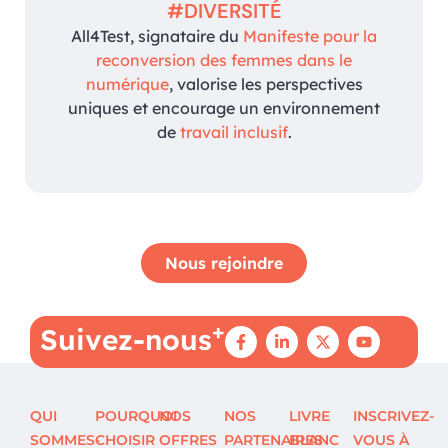
#DIVERSITÉ
All4Test, signataire du
Manifeste pour la
reconversion des femmes dans le
numérique
, valorise les perspectives
uniques et encourage un environnement
de
travail inclusif
.
Nous rejoindre
+
Suivez-nous
QUI
POURQUOI
NOS
NOS
LIVRE
INSCRIVEZ-
SOMMES-
CHOISIR
OFFRES
PARTENAIRES
BLANC
VOUS À