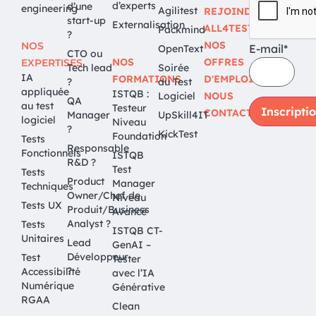
d’experts
d’une
engineering
Agilitest
REJOINDRE
start-up
Externalisation
ALL4TEST
Packmind
?
NOS
NOS
E-mail*
OpenText
CTO ou
NOS
OFFRES
EXPERTISES
Tech lead
Soirée
IA
FORMATIONS
D'EMPLOI
?
du Test
appliquée
ISTQB :
Logiciel
NOUS
QA
au test
Testeur
CONTACTER
Manager
UpSkill4IT
logiciel
Niveau
?
KickTest
Foundation
Tests
Responsable
Fonctionnels
ISTQB
R&D ?
Test
Tests
Product
Manager
Techniques
Owner/Chef de
Niveau
Tests UX
Produit/Business
Avancé
Analyst ?
Tests
ISTQB CT-
Unitaires
Lead
GenAI –
Développeur
Test
Tester
?
Accessibilité
avec l’IA
Numérique
Générative
RGAA
Clean