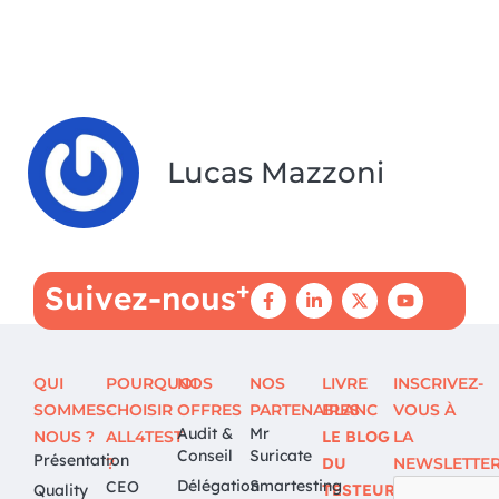
Lucas Mazzoni
+
Suivez-nous
QUI
POURQUOI
NOS
NOS
LIVRE
INSCRIVEZ-
SOMMES-
CHOISIR
OFFRES
PARTENAIRES
BLANC
VOUS À
Audit &
Mr
NOUS ?
ALL4TEST
LE BLOG
LA
Conseil
Suricate
Présentation
?
DU
NEWSLETTE
Délégation
Smartesting
CEO
Quality
TESTEUR