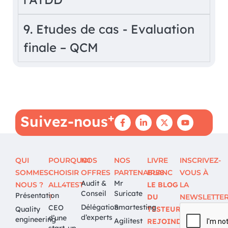
9. Etudes de cas - Evaluation
finale – QCM
+
Suivez-nous
QUI
POURQUOI
NOS
NOS
LIVRE
INSCRIVEZ-
SOMMES-
CHOISIR
OFFRES
PARTENAIRES
BLANC
VOUS À
Audit &
Mr
NOUS ?
ALL4TEST
LE BLOG
LA
Conseil
Suricate
Présentation
?
DU
NEWSLETTE
Délégation
Smartesting
CEO
Quality
TESTEUR
d’experts
d’une
engineering
Agilitest
REJOINDRE