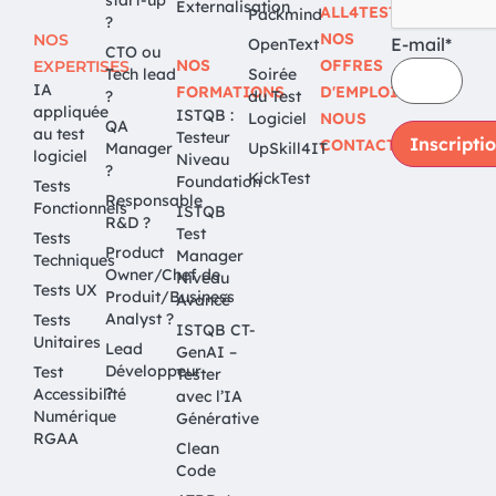
start-up
Externalisation
ALL4TEST
Packmind
?
NOS
NOS
E-mail*
OpenText
CTO ou
NOS
OFFRES
EXPERTISES
Tech lead
Soirée
IA
FORMATIONS
D'EMPLOI
?
du Test
appliquée
ISTQB :
Logiciel
NOUS
QA
au test
Testeur
CONTACTER
Manager
UpSkill4IT
logiciel
Niveau
?
KickTest
Foundation
Tests
Responsable
Fonctionnels
ISTQB
R&D ?
Test
Tests
Product
Manager
Techniques
Owner/Chef de
Niveau
Tests UX
Produit/Business
Avancé
Analyst ?
Tests
ISTQB CT-
Unitaires
Lead
GenAI –
Développeur
Test
Tester
?
Accessibilité
avec l’IA
Numérique
Générative
RGAA
Clean
Code