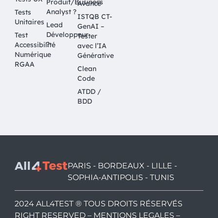
Produit/Business
Avancé
Analyst ?
Tests
ISTQB CT-
Unitaires
Lead
GenAI –
Développeur
Test
Tester
?
Accessibilité
avec l’IA
Numérique
Générative
RGAA
Clean
Code
ATDD /
BDD
PARIS - BORDEAUX - LILLE -
SOPHIA-ANTIPOLIS - TUNIS
2024 ALL4TEST ® TOUS DROITS RÉSERVÉS
RIGHT RESERVED –
MENTIONS LEGALES
–