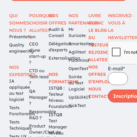
QUI
POURQUOI
NOS
NOS
LIVRE
INSCRIVEZ-
SOMMES-
CHOISIR
OFFRES
PARTENAIRES
BLANC
VOUS À
Audit &
Mr
NOUS ?
ALL4TEST
LE BLOG
LA
Conseil
Suricate
Présentation
?
DU
NEWSLETTE
Délégation
Smartesting
CEO
Quality
TESTEUR
d’experts
d’une
engineering
Agilitest
REJOINDRE
start-up
Externalisation
ALL4TEST
Packmind
?
NOS
NOS
E-mail*
OpenText
CTO ou
NOS
OFFRES
EXPERTISES
Tech lead
Soirée
IA
FORMATIONS
D'EMPLOI
?
du Test
appliquée
ISTQB :
Logiciel
NOUS
QA
au test
Testeur
CONTACTER
Manager
UpSkill4IT
logiciel
Niveau
?
KickTest
Foundation
Tests
Responsable
Fonctionnels
ISTQB
R&D ?
Test
Tests
Product
Manager
Techniques
Owner/Chef de
Niveau
Tests UX