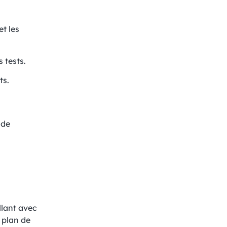
et les
s tests.
ts.
 de
illant avec
e plan de