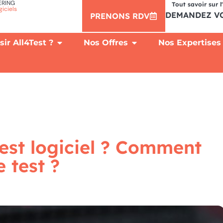
ERING
Tout savoir sur 
giciels
DEMANDEZ VO
PRENONS RDV
ir All4Test ?
Nos Offres
Nos Expertises
test logiciel ? Comment
 test ?