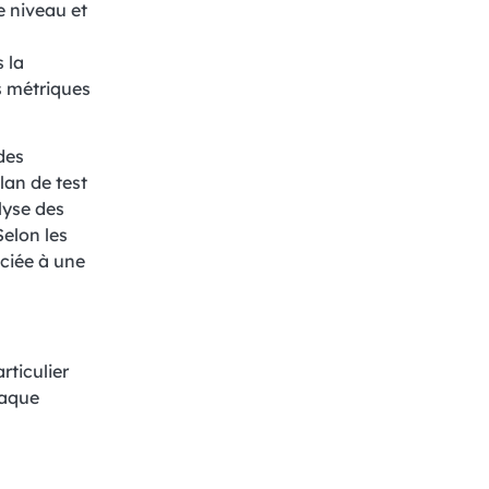
e niveau et
s la
es métriques
des
an de test
alyse des
Selon les
ciée à une
rticulier
haque