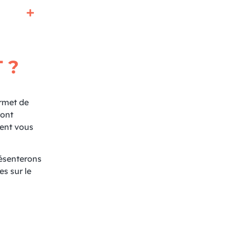
 ?
ermet de
ront
ment vous
résenterons
es sur le