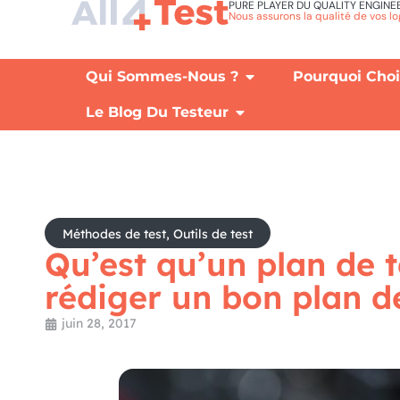
PURE PLAYER DU QUALITY ENGINE
Nous assurons la qualité de vos lo
Qui Sommes-Nous ?
Pourquoi Chois
Le Blog Du Testeur
Méthodes de test
,
Outils de test
Qu’est qu’un plan de 
rédiger un bon plan de
juin 28, 2017