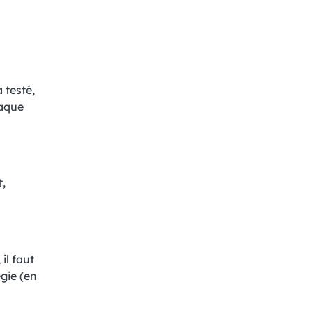
 testé,
haque
t,
il faut
égie (en