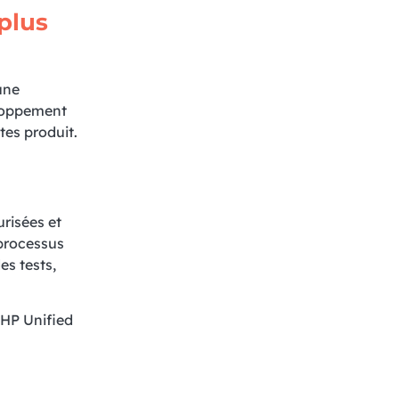
plus
une
eloppement
tes produit.
urisées et
 processus
es tests,
 HP Unified