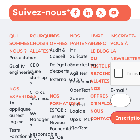
+
Suivez-nous
QUI
POURQUOI
NOS
NOS
LIVRE
INSCRIVEZ-
SOMMES-
CHOISIR
OFFRES
PARTENAIRES
BLANC
VOUS À
Audit &
Mr
NOUS ?
ALL4TEST
LE BLOG
LA
Conseil
Suricate
Présentation
?
DU
NEWSLETTE
Délégation
Smartesting
CEO
Quality
TESTEUR
d’experts
d’une
engineering
Agilitest
REJOINDRE
start-up
Externalisation
ALL4TEST
Packmind
?
NOS
NOS
E-mail*
OpenText
CTO ou
NOS
OFFRES
EXPERTISES
Tech lead
Soirée
IA
FORMATIONS
D'EMPLOI
?
du Test
appliquée
ISTQB :
Logiciel
NOUS
QA
au test
Testeur
CONTACTER
Manager
UpSkill4IT
logiciel
Niveau
?
KickTest
Foundation
Tests
Responsable
Fonctionnels
ISTQB