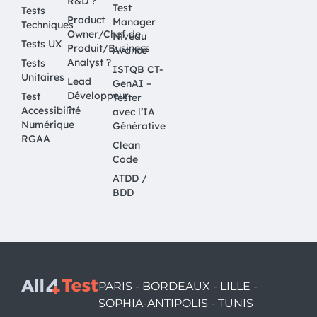
R&D ?
Test
Tests
Product
Manager
Techniques
Owner/Chef de
Niveau
Tests UX
Produit/Business
Avancé
Analyst ?
Tests
ISTQB CT-
Unitaires
Lead
GenAI –
Développeur
Test
Tester
?
Accessibilité
avec l’IA
Numérique
Générative
RGAA
Clean
Code
ATDD /
BDD
PARIS - BORDEAUX - LILLE -
SOPHIA-ANTIPOLIS - TUNIS