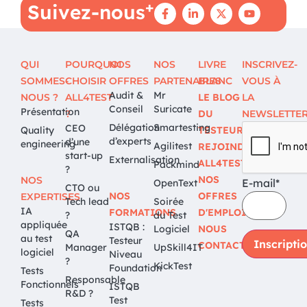
+
Suivez-nous
QUI
POURQUOI
NOS
NOS
LIVRE
INSCRIVEZ-
SOMMES-
CHOISIR
OFFRES
PARTENAIRES
BLANC
VOUS À
Audit &
Mr
NOUS ?
ALL4TEST
LE BLOG
LA
Conseil
Suricate
Présentation
?
DU
NEWSLETTE
Délégation
Smartesting
CEO
Quality
TESTEUR
d’experts
d’une
engineering
Agilitest
REJOINDRE
start-up
Externalisation
ALL4TEST
Packmind
?
NOS
NOS
E-mail*
OpenText
CTO ou
NOS
OFFRES
EXPERTISES
Tech lead
Soirée
IA
FORMATIONS
D'EMPLOI
?
du Test
appliquée
ISTQB :
Logiciel
NOUS
QA
au test
Testeur
CONTACTER
Manager
UpSkill4IT
logiciel
Niveau
?
KickTest
Foundation
Tests
Responsable
Fonctionnels
ISTQB
R&D ?
Test
Tests