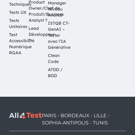
Product
Manager
Techniques
Owner/Chef de
Niveau
Tests UX
Produit/Business
Avancé
Analyst ?
Tests
ISTQB CT-
Unitaires
Lead
GenAI –
Développeur
Test
Tester
?
Accessibilité
avec l’IA
Numérique
Générative
RGAA
Clean
Code
ATDD /
BDD
PARIS - BORDEAUX - LILLE -
SOPHIA-ANTIPOLIS - TUNIS