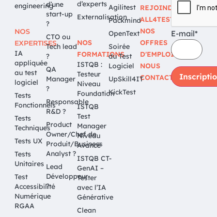
d’experts
d’une
engineering
Agilitest
REJOINDRE
start-up
Externalisation
ALL4TEST
Packmind
?
NOS
NOS
E-mail*
OpenText
CTO ou
NOS
OFFRES
EXPERTISES
Tech lead
Soirée
IA
FORMATIONS
D'EMPLOI
?
du Test
appliquée
ISTQB :
Logiciel
NOUS
QA
au test
Testeur
CONTACTER
Manager
UpSkill4IT
logiciel
Niveau
?
KickTest
Foundation
Tests
Responsable
Fonctionnels
ISTQB
R&D ?
Test
Tests
Product
Manager
Techniques
Owner/Chef de
Niveau
Tests UX
Produit/Business
Avancé
Analyst ?
Tests
ISTQB CT-
Unitaires
Lead
GenAI –
Développeur
Test
Tester
?
Accessibilité
avec l’IA
Numérique
Générative
RGAA
Clean