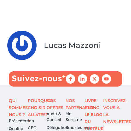
Lucas Mazzoni
+
Suivez-nous
QUI
POURQUOI
NOS
NOS
LIVRE
INSCRIVEZ-
SOMMES-
CHOISIR
OFFRES
PARTENAIRES
BLANC
VOUS À
Audit &
Mr
NOUS ?
ALL4TEST
LE BLOG
LA
Conseil
Suricate
Présentation
?
DU
NEWSLETTE
Délégation
Smartesting
CEO
Quality
TESTEUR